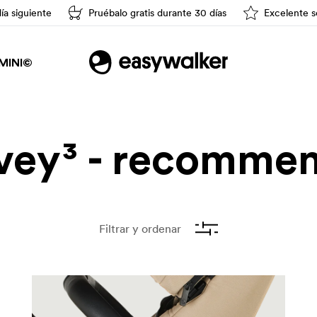
día siguiente
Pruébalo gratis durante 30 días
Excelente se
Conducción fácil
MINI©
vey³ - recomme
Filtrar y ordenar