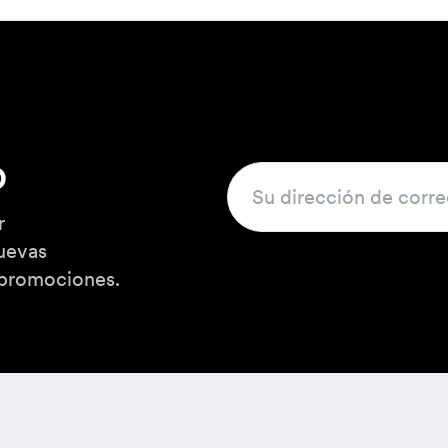
enar por
guage
o
r
uevas
 promociones.