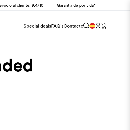
rvicio al cliente: 9,4/10
Garantía de por vida*
Special deals
FAQ's
Contacto
nded