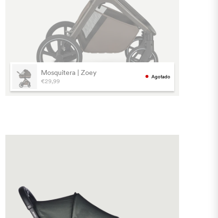
Mosquitera | Zoey
Agotado
€29,99