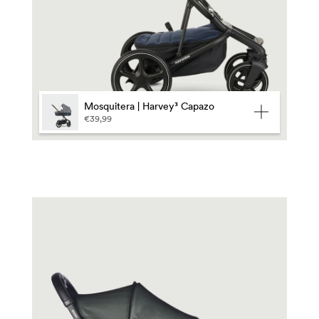
Mosquitera | Harvey³ Capazo
€39,99