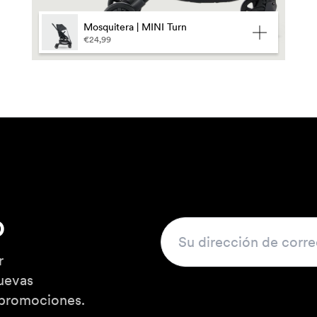
Mosquitera | MINI Turn
€24,99
o
r
uevas
 promociones.