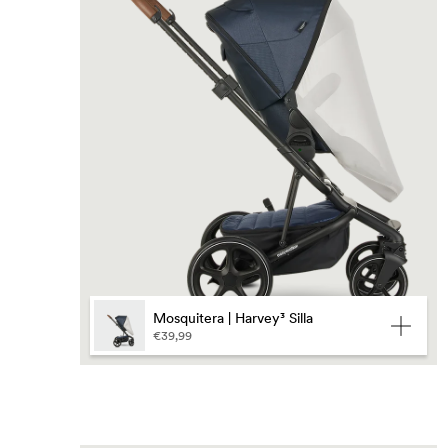
Ord
Lan
Mosquitera | Harvey³ Silla
€39,99