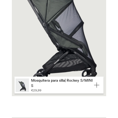
enar por
guage
Mosquitera para silla| Rockey S/MINI
S
€29,99