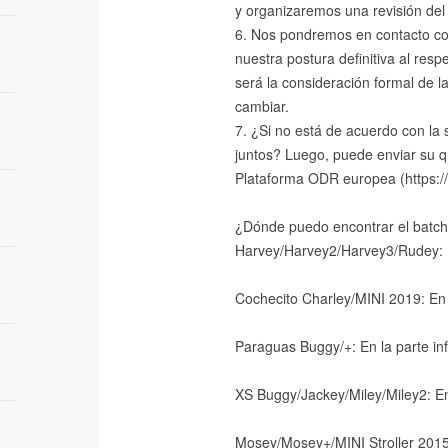
y organizaremos una revisión del
6. Nos pondremos en contacto con
nuestra postura definitiva al resp
será la consideración formal de 
cambiar.
7. ¿Si no está de acuerdo con la 
juntos? Luego, puede enviar su q
Plataforma ODR europea (https:/
¿Dónde puedo encontrar el batc
Harvey/Harvey2/Harvey3/Rudey: En
Cochecito Charley/MINI 2019: En e
Paraguas Buggy/+: En la parte inf
XS Buggy/Jackey/Miley/Miley2: En
Mosey/Mosey+/MINI Stroller 2015: 