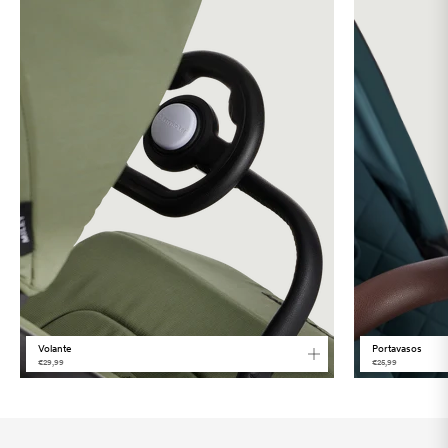
Language
Volante
Portavasos
€29,99
€25,99