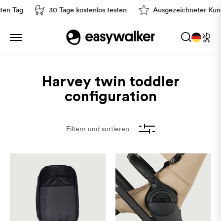
en Tag
30 Tage kostenlos testen
Ausgezeichneter Kund
Sortiere nach
Harvey twin toddler
configuration
Filtern und sortieren