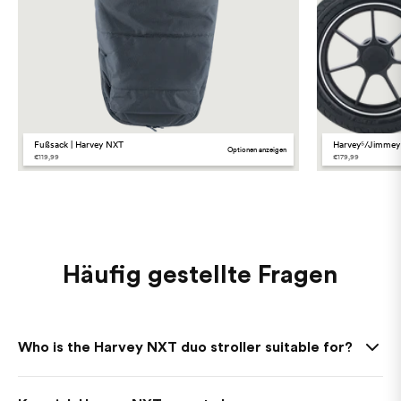
Fußsack | Harvey NXT
Harvey⁵/Jimmey 
Optionen anzeigen
€119,99
€179,99
Häufig gestellte Fragen
Who is the Harvey NXT duo stroller suitable for?
Harvey NXT is ideal for families with two children or for