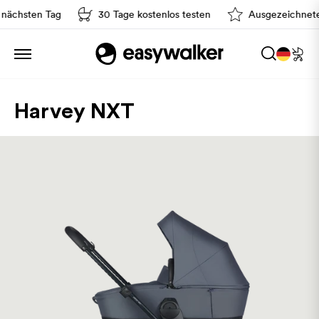
ten Tag
30 Tage kostenlos testen
Ausgezeichneter Kund
Harvey NXT