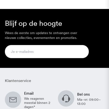
principe dezelfde retourvoorwaarden als voor andere online
geldt dat ook wanneer je het in de outlet of sale koopt,
bestellingen, tenzij op de productpagina iets anders staat.
zolang je het product binnen de aangegeven termijn
Je kunt een kinderwagen, buggy of accessoire thuis
registreert.
Blijf op de hoogte
bekijken en binnen de retourtermijn terugsturen als het toch
niet bij jullie past, volgens de geldende retourvoorwaarden.
Wees de eerste om updates te ontvangen over
nieuwe collecties, evenementen en promoties.
Klantenservice
Email
Bel ons
We reageren
Ma–vr: 09:00–
meestal binnen 2
13:00
dagen*