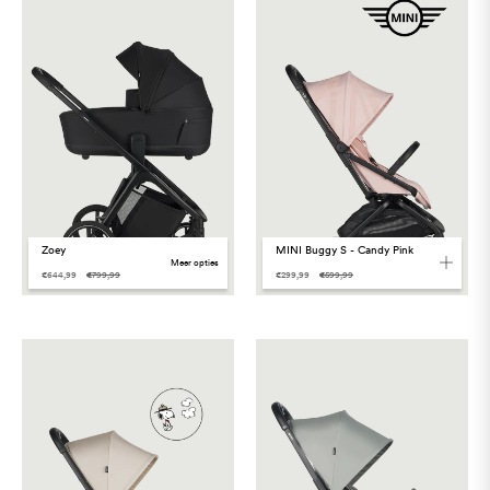
Zoey
MINI Buggy S - Candy Pink
meer opties
€644,99
€799,99
€299,99
€599,99