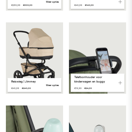
meer opties
€239,99
€399,99
€49,99
€149,99
Telefoonhouder voor
Reiswieg | Jimmey
kinderwagen en buggy
meer opties
€49,99
€249,99
€19,99
€24,99