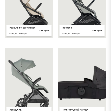
Peanuts by Easywalker
Rockey S
meer opties
meer opties
€249,99
€439,99
€249,99
€399,99
Jackey² XL
Twin carrycot | Harvey²